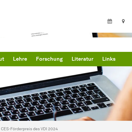
ut
Lehre
Forschung
Literatur
Links
ind hier:
artseite
CES-Förderpreis des VDI 2024