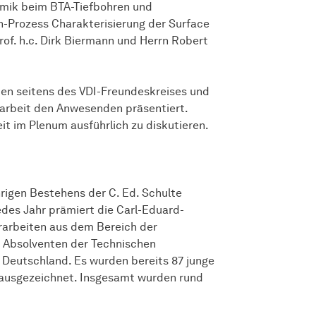
mik beim BTA-
Tief­bohren
und
in-Prozess
Charak­teri­sierung
der Surface
 Prof. h.c. Dirk Biermann und Herrn Robert
en seitens des VDI-Freundeskreises und
arbeit den Anwesenden präsentiert.
it im Plenum ausführlich zu diskutieren.
hrigen Bestehens der C. Ed. Schulte
edes Jahr prämiert die Carl-Eduard-
rarbeiten aus dem Bereich der
 Absolventen der Technischen
 Deutschland. Es wurden bereits 87 junge
 ausgezeichnet. Insgesamt wurden rund