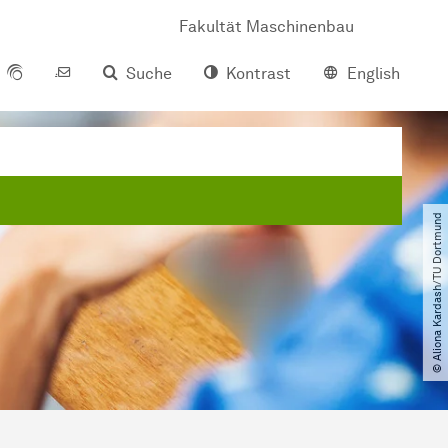
Fakultät Maschinenbau
Suche
Kontrast
English
© Aliona Kardash​/​TU Dortmund