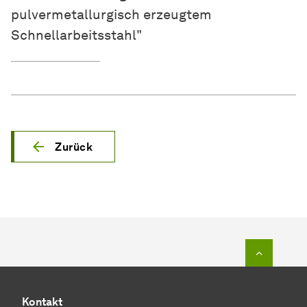
pulvermetallurgisch erzeugtem
Schnellarbeitsstahl"
Zurück
Zum Seit
Kontakt