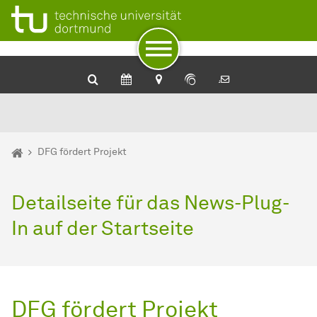
Zum Navigationspfad
Zur Navigation
Zum Schnellzugriff
Zum Fuß der Seite mit weiteren Services
Zum Inhalt
Zur Startseite
Sie sind hier:
Startseite
DFG fördert Projekt
Detailseite für das News-Plug-
In auf der Startseite
DFG fördert Projekt